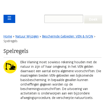
Overslaan en naar de inhoud gaan
Overslaan
Main navigation
en
☰
naar
de
algemene
inhoud
Kruimelpad
Home
Natuur Wijzigen
Beschermde Gebieden: VEN & IVON
gaan
Spelregels
Spelregels
Afbeelding
Elke Vlaming moet sowieso rekening houden met de
natuur in zijn of haar omgeving. In het VEN gelden
daarnaast een aantal extra algemene voorschriften. Die
maatregelen bieden VEN-gebieden een bijkomende
basisbescherming. In bepaalde gevallen kunnen
ontheffingen gegeven worden op de
beschermingsvoorschriften. De uitvoering van
activiteiten is onderworpen aan een bijzondere
afwegingsprocedure, de verscherpte natuurtoets.