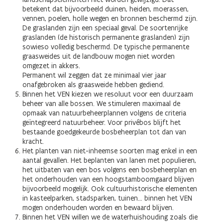
betekent dat bijvoorbeeld duinen, heiden, moerassen,
vennen, poelen, holle wegen en bronnen beschermd zijn.
De graslanden zijn een speciaal geval. De soortenrijke
graslanden (de historisch permanente graslanden) zijn
sowieso volledig beschermd. De typische permanente
graasweides uit de landbouw mogen niet worden
omgezet in akkers.
Permanent wil zeggen dat ze minimaal vier jaar
onafgebroken als graasweide hebben gediend.
Binnen het VEN kiezen we resoluut voor een duurzaam
beheer van alle bossen. We stimuleren maximaal de
opmaak van natuurbeheerplannen volgens de criteria
geïntegreerd natuurbeheer. Voor privébos blijft het
bestaande goedgekeurde bosbeheerplan tot dan van
kracht.
Het planten van niet-inheemse soorten mag enkel in een
aantal gevallen. Het beplanten van lanen met populieren,
het uitbaten van een bos volgens een bosbeheerplan en
het onderhouden van een hoogstamboomgaard blijven
bijvoorbeeld mogelijk. Ook cultuurhistorische elementen
in kasteelparken, stadsparken, tuinen… binnen het VEN
mogen onderhouden worden en bewaard blijven.
Binnen het VEN willen we de waterhuishouding zoals die