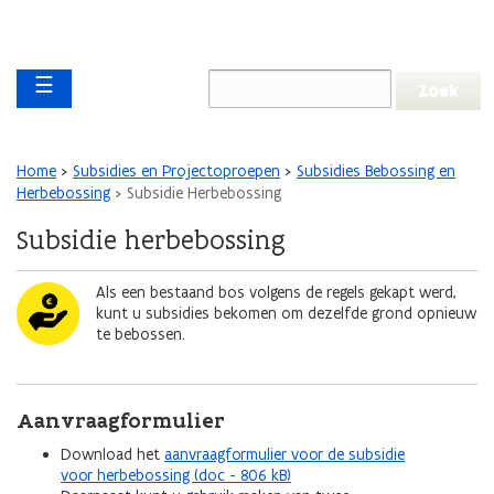
Overslaan en naar de inhoud gaan
Overslaan
Main navigation
en
☰
naar
de
algemene
inhoud
Kruimelpad
Home
Subsidies en Projectoproepen
Subsidies Bebossing en
gaan
Herbebossing
Subsidie Herbebossing
Subsidie herbebossing
Afbeelding
Als een bestaand bos volgens de regels gekapt werd,
kunt u subsidies bekomen om dezelfde grond opnieuw
te bebossen.
Aanvraagformulier
Download het
aanvraagformulier voor de subsidie
voor herbebossing (doc - 806 kB)