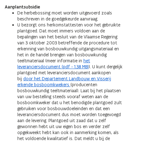
Aanplantsubsidie
De herbebossing moet worden uitgevoerd zoals
beschreven in de goedgekeurde aanvraag.
U bezorgt ons herkomstattesten voor het gebruikte
plantgoed. Dat moet immers voldoen aan de
bepalingen van het besluit van de Vlaamse Regering
van 3 oktober 2003 betreffende de procedure tot
erkenning van bosbouwkundig uitgangsmateriaal en
het in de handel brengen van bosbouwkundig
teeltmateriaal (meer informatie in
het
leveranciersdocument (pdf - 1.38 MB)
). U kunt dergelijk
plantgoed met leveranciersdocument aankopen
bij
door het Departement Landbouw en Visserij
erkende bosboomkwekers
(producenten
bosbouwkundig teeltmateriaal). Laat bij het plaatsen
van uw bestelling steeds vooraf weten aan de
bosboomkweker dat u het benodigde plantgoed zult
gebruiken voor bosbouwdoeleinden en dat een
leveranciersdocument dus moet worden toegevoegd
aan de levering. Plantgoed uit zaad dat u zelf
gewonnen hebt uit uw eigen bos en verder zelf
opgekweekt hebt kan ook in aanmerking komen, als
het voldoende kwalitatief is. Dat meldt u bij de