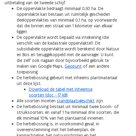
uitbetaling van de tweede schijf.
De oppervlakte bedraagt minimaal 0,50 ha. De
oppervlakte kan bestaan uit ruimtelijk gescheiden
deeloppervlaktes van minimaal 0,1 ha, op voorwaarde
dat die binnen een straal van 1 kilometer van elkaar
liggen.
De oppervlakte wordt bepaald via intekening (die
verschilt van de kadastrale oppervlakte!). De
subsidiabele oppervlakte wordt berekend door Natuur
en Bos en teruggekoppeld met de aanvrager. U kunt
die zelf ook nagaan door bijvoorbeeld gebruik te
maken van Google Maps,
Geopunt
of een andere
toepassing.
De herbebossing gebeurt met inheems plantmateriaal
uit deze lijst:
Download de tabel met inheemse
soorten (doc - 17 kB)
Alle soorten moeten
standplaatsgeschikt
zijn.
De herbebossing bestaat uit minimaal twee boom- of
struiksoorten, en vanaf 1 ha minimaal drie soorten, die
elk minimaal 10% van het plantaantal innemen.
De herbebossing is, in voorkomend geval, in
overeenstemming met het beheerplan, de
kapmachtiging, het natuurrichtplan en het