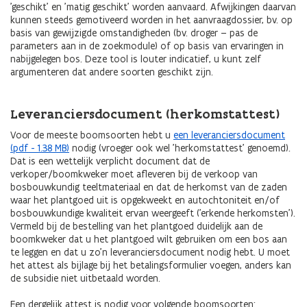
'geschikt' en 'matig geschikt' worden aanvaard. Afwijkingen daarvan
kunnen steeds gemotiveerd worden in het aanvraagdossier, bv. op
basis van gewijzigde omstandigheden (bv. droger – pas de
parameters aan in de zoekmodule) of op basis van ervaringen in
nabijgelegen bos. Deze tool is louter indicatief, u kunt zelf
argumenteren dat andere soorten geschikt zijn.
Leveranciersdocument (herkomstattest)
Voor de meeste boomsoorten hebt u
een leveranciersdocument
(pdf - 1.38 MB)
nodig (vroeger ook wel 'herkomstattest' genoemd).
Dat is een wettelijk verplicht document dat de
verkoper/boomkweker moet afleveren bij de verkoop van
bosbouwkundig teeltmateriaal en dat de herkomst van de zaden
waar het plantgoed uit is opgekweekt en autochtoniteit en/of
bosbouwkundige kwaliteit ervan weergeeft ('erkende herkomsten').
Vermeld bij de bestelling van het plantgoed duidelijk aan de
boomkweker dat u het plantgoed wilt gebruiken om een bos aan
te leggen en dat u zo’n leveranciersdocument nodig hebt. U moet
het attest als bijlage bij het betalingsformulier voegen, anders kan
de subsidie niet uitbetaald worden.
Een dergelijk attest is nodig voor volgende boomsoorten: