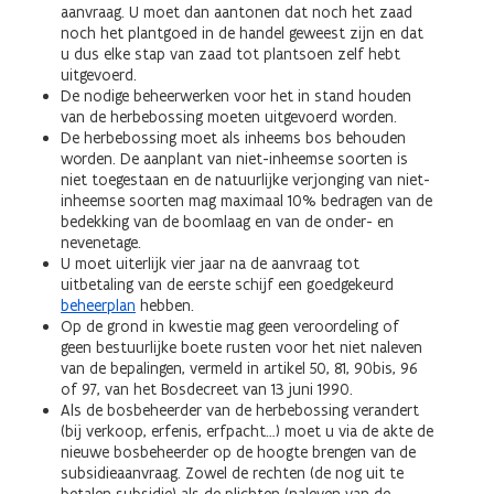
aanvraag. U moet dan aantonen dat noch het zaad
noch het plantgoed in de handel geweest zijn en dat
u dus elke stap van zaad tot plantsoen zelf hebt
uitgevoerd.
De nodige beheerwerken voor het in stand houden
van de herbebossing moeten uitgevoerd worden.
De herbebossing moet als inheems bos behouden
worden. De aanplant van niet-inheemse soorten is
niet toegestaan en de natuurlijke verjonging van niet-
inheemse soorten mag maximaal 10% bedragen van de
bedekking van de boomlaag en van de onder- en
nevenetage.
U moet uiterlijk vier jaar na de aanvraag tot
uitbetaling van de eerste schijf een goedgekeurd
beheerplan
hebben.
Op de grond in kwestie mag geen veroordeling of
geen bestuurlijke boete rusten voor het niet naleven
van de bepalingen, vermeld in artikel 50, 81, 90bis, 96
of 97, van het Bosdecreet van 13 juni 1990.
Als de bosbeheerder van de herbebossing verandert
(bij verkoop, erfenis, erfpacht…) moet u via de akte de
nieuwe bosbeheerder op de hoogte brengen van de
subsidieaanvraag. Zowel de rechten (de nog uit te