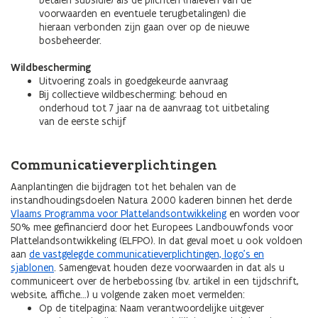
betalen subsidie) als de plichten (naleven van de
voorwaarden en eventuele terugbetalingen) die
hieraan verbonden zijn gaan over op de nieuwe
bosbeheerder.
Wildbescherming
Uitvoering zoals in goedgekeurde aanvraag
Bij collectieve wildbescherming: behoud en
onderhoud tot 7 jaar na de aanvraag tot uitbetaling
van de eerste schijf
Communicatieverplichtingen
Aanplantingen die bijdragen tot het behalen van de
instandhoudingsdoelen Natura 2000 kaderen binnen het derde
Vlaams Programma voor Plattelandsontwikkeling
en worden voor
50% mee gefinancierd door het Europees Landbouwfonds voor
Plattelandsontwikkeling (ELFPO). In dat geval moet u ook voldoen
aan
de vastgelegde communicatieverplichtingen, logo's en
sjablonen
. Samengevat houden deze voorwaarden in dat als u
communiceert over de herbebossing (bv. artikel in een tijdschrift,
website, affiche…) u volgende zaken moet vermelden:
Op de titelpagina: Naam verantwoordelijke uitgever