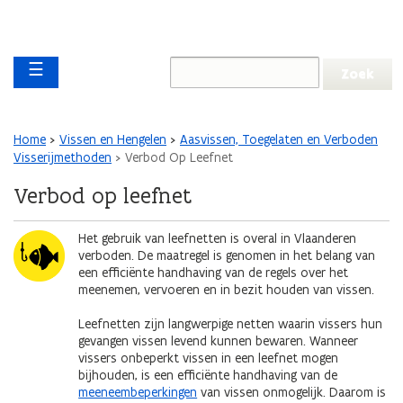
Overslaan en naar de inhoud gaan
Overslaan
Main navigation
en
☰
naar
de
algemene
inhoud
Kruimelpad
Home
Vissen en Hengelen
Aasvissen, Toegelaten en Verboden
gaan
Visserijmethoden
Verbod Op Leefnet
Verbod op leefnet
Afbeelding
Het gebruik van leefnetten is overal in Vlaanderen
verboden. De maatregel is genomen in het belang van
een efficiënte handhaving van de regels over het
meenemen, vervoeren en in bezit houden van vissen.
Leefnetten zijn langwerpige netten waarin vissers hun
gevangen vissen levend kunnen bewaren. Wanneer
vissers onbeperkt vissen in een leefnet mogen
bijhouden, is een efficiënte handhaving van de
meeneembeperkingen
van vissen onmogelijk. Daarom is