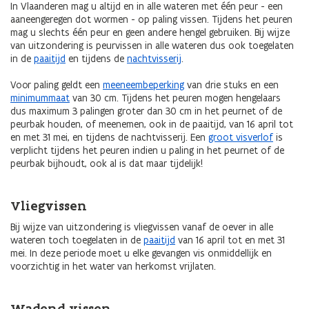
In Vlaanderen mag u altijd en in alle wateren met één peur - een
aaneengeregen dot wormen - op paling vissen. Tijdens het peuren
mag u slechts één peur en geen andere hengel gebruiken. Bij wijze
van uitzondering is peurvissen in alle wateren dus ook toegelaten
in de
paaitijd
en tijdens de
nachtvisserij
.
Voor paling geldt een
meeneembeperking
van drie stuks en een
minimummaat
van 30 cm. Tijdens het peuren mogen hengelaars
dus maximum 3 palingen groter dan 30 cm in het peurnet of de
peurbak houden, of meenemen, ook in de paaitijd, van 16 april tot
en met 31 mei, en tijdens de nachtvisserij. Een
groot visverlof
is
verplicht tijdens het peuren indien u paling in het peurnet of de
peurbak bijhoudt, ook al is dat maar tijdelijk!
Vliegvissen
Bij wijze van uitzondering is vliegvissen vanaf de oever in alle
wateren toch toegelaten in de
paaitijd
van 16 april tot en met 31
mei. In deze periode moet u elke gevangen vis onmiddellijk en
voorzichtig in het water van herkomst vrijlaten.
Wadend vissen