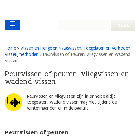
Overslaan en naar de inhoud gaan
Overslaan
Main navigation
en
☰
naar
de
algemene
inhoud
Kruimelpad
Home
Vissen en Hengelen
Aasvissen, Toegelaten en Verboden
gaan
Visserijmethoden
Peurvissen of Peuren, Vliegvissen en Wadend
Vissen
Peurvissen of peuren, vliegvissen en
wadend vissen
Afbeelding
Peurvissen en vliegvissen zijn in principe altijd
toegelaten. Wadend vissen mag niet tijdens de
wintermaanden en in de paaitijd.
Peurvissen of peuren