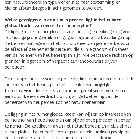
een natuurbeheerplan type vier en niet naar bestemming) en
dienen afstandsregels in acht genomen te worden.
Welke gevolgen zijn er als mijn perceel ligt in het ruimer
globaal kader van een natuurbeheerplan?
De ligging in het ruimer globaal kader heeft geen enkel gevolg voor
het huidige grondgebruik en legt geen bijkomende beperkingen op.
De beheermaatregelen in het natuurbeheerplan gelden enkel voor
de effectief deelnemende percelen, die al in eigendom of beheer
van de indiener van het beheerplan zijn. Alle bestaande rechten op
gronden in eigendom of verpacht aan landbouwers blijven
behouden.
De ecologische visie voor de percelen die niet in beheer zijn van de
indiener van het beheerplan betreft enkel een mogelijke
toekomstvisie, die slechts zou kunnen gerealiseerd worden na
aankoop, beheeroverdracht of vrijwillige toetreding van de
beheerder van het perceel tot het natuurbeheerplan.
De ligging in het ruimer globaal kader kan wijzen op interesse van
de indiener van het beheerplan om bijkomende percelen in beheer
te nemen. De goedkeuring van het natuurbeheerplan inclusief het
ruimer globaal kader heeft echter geen enkele juridisch gevolg op
de toepassing van alle regelgeving rond pacht, aankoop,