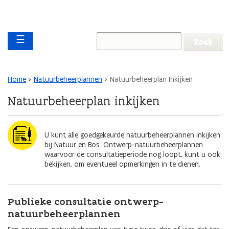
Overslaan en naar de inhoud gaan
Overslaan
Main navigation
en
☰
naar
de
algemene
inhoud
Kruimelpad
Home
Natuurbeheerplannen
Natuurbeheerplan Inkijken
gaan
Natuurbeheerplan inkijken
Afbeelding
U kunt alle goedgekeurde natuurbeheerplannen inkijken
bij Natuur en Bos. Ontwerp-natuurbeheerplannen
waarvoor de consultatieperiode nog loopt, kunt u ook
bekijken, om eventueel opmerkingen in te dienen.
Publieke consultatie ontwerp-
natuurbeheerplannen