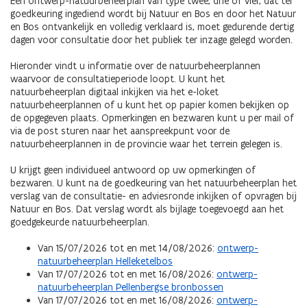
Een ontwerp-natuurbeheerplan van type twee, drie of vier, dat ter
goedkeuring ingediend wordt bij Natuur en Bos en door het Natuur
en Bos ontvankelijk en volledig verklaard is, moet gedurende dertig
dagen voor consultatie door het publiek ter inzage gelegd worden.
Hieronder vindt u informatie over de natuurbeheerplannen
waarvoor de consultatieperiode loopt. U kunt het
natuurbeheerplan digitaal inkijken via het e-loket
natuurbeheerplannen of u kunt het op papier komen bekijken op
de opgegeven plaats. Opmerkingen en bezwaren kunt u per mail of
via de post sturen naar het aanspreekpunt voor de
natuurbeheerplannen in de provincie waar het terrein gelegen is.
U krijgt geen individueel antwoord op uw opmerkingen of
bezwaren. U kunt na de goedkeuring van het natuurbeheerplan het
verslag van de consultatie- en adviesronde inkijken of opvragen bij
Natuur en Bos. Dat verslag wordt als bijlage toegevoegd aan het
goedgekeurde natuurbeheerplan.
Van 15/07/2026 tot en met 14/08/2026:
ontwerp-
natuurbeheerplan Helleketelbos
Van 17/07/2026 tot en met 16/08/2026:
ontwerp-
natuurbeheerplan Pellenbergse bronbossen
Van 17/07/2026 tot en met 16/08/2026:
ontwerp-