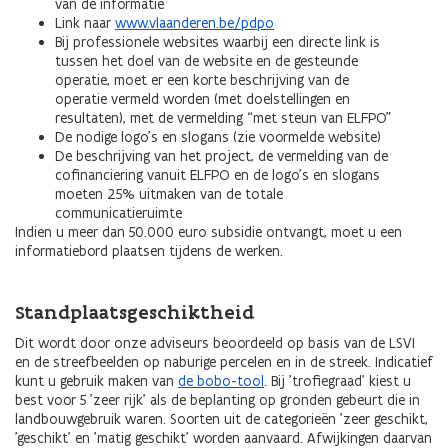
van de informatie
Link naar
www.vlaanderen.be/pdpo
Bij professionele websites waarbij een directe link is
tussen het doel van de website en de gesteunde
operatie, moet er een korte beschrijving van de
operatie vermeld worden (met doelstellingen en
resultaten), met de vermelding “met steun van ELFPO”
De nodige logo’s en slogans (zie voormelde website)
De beschrijving van het project, de vermelding van de
cofinanciering vanuit ELFPO en de logo’s en slogans
moeten 25% uitmaken van de totale
communicatieruimte
Indien u meer dan 50.000 euro subsidie ontvangt, moet u een
informatiebord plaatsen tijdens de werken.
Standplaatsgeschiktheid
Dit wordt door onze adviseurs beoordeeld op basis van de LSVI
en de streefbeelden op naburige percelen en in de streek. Indicatief
kunt u gebruik maken van
de bobo-tool
. Bij 'trofiegraad' kiest u
best voor 5 'zeer rijk' als de beplanting op gronden gebeurt die in
landbouwgebruik waren. Soorten uit de categorieën 'zeer geschikt,
'geschikt' en 'matig geschikt' worden aanvaard. Afwijkingen daarvan