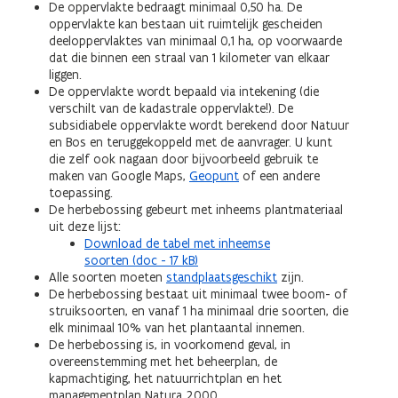
De oppervlakte bedraagt minimaal 0,50 ha. De
oppervlakte kan bestaan uit ruimtelijk gescheiden
deeloppervlaktes van minimaal 0,1 ha, op voorwaarde
dat die binnen een straal van 1 kilometer van elkaar
liggen.
De oppervlakte wordt bepaald via intekening (die
verschilt van de kadastrale oppervlakte!). De
subsidiabele oppervlakte wordt berekend door Natuur
en Bos en teruggekoppeld met de aanvrager. U kunt
die zelf ook nagaan door bijvoorbeeld gebruik te
maken van Google Maps,
Geopunt
of een andere
toepassing.
De herbebossing gebeurt met inheems plantmateriaal
uit deze lijst:
Download de tabel met inheemse
soorten (doc - 17 kB)
Alle soorten moeten
standplaatsgeschikt
zijn.
De herbebossing bestaat uit minimaal twee boom- of
struiksoorten, en vanaf 1 ha minimaal drie soorten, die
elk minimaal 10% van het plantaantal innemen.
De herbebossing is, in voorkomend geval, in
overeenstemming met het beheerplan, de
kapmachtiging, het natuurrichtplan en het
managementplan Natura 2000.