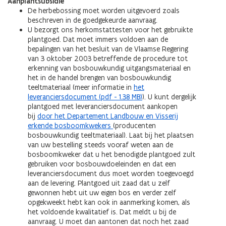
Aanplantsubsidie
De herbebossing moet worden uitgevoerd zoals
beschreven in de goedgekeurde aanvraag.
U bezorgt ons herkomstattesten voor het gebruikte
plantgoed. Dat moet immers voldoen aan de
bepalingen van het besluit van de Vlaamse Regering
van 3 oktober 2003 betreffende de procedure tot
erkenning van bosbouwkundig uitgangsmateriaal en
het in de handel brengen van bosbouwkundig
teeltmateriaal (meer informatie in
het
leveranciersdocument (pdf - 1.38 MB)
). U kunt dergelijk
plantgoed met leveranciersdocument aankopen
bij
door het Departement Landbouw en Visserij
erkende bosboomkwekers
(producenten
bosbouwkundig teeltmateriaal). Laat bij het plaatsen
van uw bestelling steeds vooraf weten aan de
bosboomkweker dat u het benodigde plantgoed zult
gebruiken voor bosbouwdoeleinden en dat een
leveranciersdocument dus moet worden toegevoegd
aan de levering. Plantgoed uit zaad dat u zelf
gewonnen hebt uit uw eigen bos en verder zelf
opgekweekt hebt kan ook in aanmerking komen, als
het voldoende kwalitatief is. Dat meldt u bij de
aanvraag. U moet dan aantonen dat noch het zaad