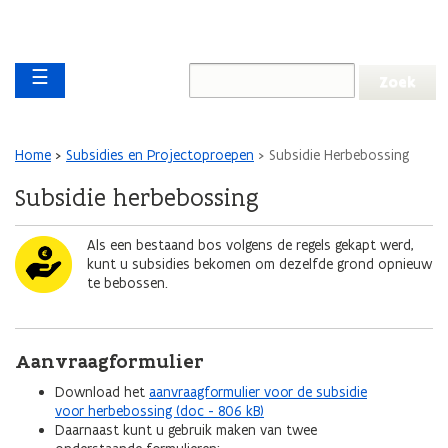
Overslaan en naar de inhoud gaan
Overslaan
Main navigation
en
☰
naar
de
algemene
inhoud
Kruimelpad
Home
Subsidies en Projectoproepen
Subsidie Herbebossing
gaan
Subsidie herbebossing
Afbeelding
Als een bestaand bos volgens de regels gekapt werd,
kunt u subsidies bekomen om dezelfde grond opnieuw
te bebossen.
Aanvraagformulier
Download het
aanvraagformulier voor de subsidie
voor herbebossing (doc - 806 kB)
Daarnaast kunt u gebruik maken van twee