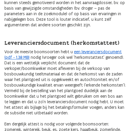
kunnen steeds gemotiveerd worden in het aanvraagdossier, bv. op
basis van gewijzigde omstandigheden (bv. droger – pas de
parameters aan in de zoekmodule) of op basis van ervaringen in
nabijgelegen bos. Deze tool is louter indicatief, u kunt zelf
argumenteren dat andere soorten geschikt zijn.
Leveranciersdocument (herkomstattest)
Voor de meeste boomsoorten hebt u
een leveranciersdocument
(pdf - 1.38 MB)
nodig (vroeger ook wel 'herkomstattest' genoemd).
Dat is een wettelijk verplicht document dat de
verkoper/boomkweker moet afleveren bij de verkoop van
bosbouwkundig teeltmateriaal en dat de herkomst van de zaden
waar het plantgoed uit is opgekweekt en autochtoniteit en/of
bosbouwkundige kwaliteit ervan weergeeft ('erkende herkomsten').
Vermeld bij de bestelling van het plantgoed duidelijk aan de
boomkweker dat u het plantgoed wilt gebruiken om een bos aan
te leggen en dat u zo’n leveranciersdocument nodig hebt. U moet
het attest als bijlage bij het betalingsformulier voegen, anders kan
de subsidie niet uitbetaald worden.
Een dergelijk attest is nodig voor volgende boomsoorten:
zomereik, wintereik, beuk, es, zoete kers, haagbeuk, zomerlinde,