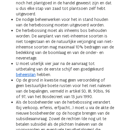
noch het plantgoed in de handel geweest zijn en dat
u dus elke stap van zaad tot plantsoen zelf hebt
uitgevoerd.
De nodige beheerwerken voor het in stand houden
van de herbebossing moeten uitgevoerd worden.
De herbebossing moet als inheems bos behouden
worden. De aanplant van niet-inheemse soorten is
niet toegestaan en de natuurlijke verjonging van niet-
inheemse soorten mag maximaal 10% bedragen van de
bedekking van de boomlaag en van de onder- en
nevenetage.
U moet uiterlijk vier jaar na de aanvraag tot
uitbetaling van de eerste schijf een goedgekeurd
beheerplan
hebben.
Op de grond in kwestie mag geen veroordeling of
geen bestuurlijke boete rusten voor het niet naleven
van de bepalingen, vermeld in artikel 50, 81, 90bis, 96
of 97, van het Bosdecreet van 13 juni 1990.
Als de bosbeheerder van de herbebossing verandert
(bij verkoop, erfenis, erfpacht…) moet u via de akte de
nieuwe bosbeheerder op de hoogte brengen van de
subsidieaanvraag. Zowel de rechten (de nog uit te
betalen subsidie) als de plichten (naleven van de
voorwaarden en eventuele terugbetalingen) die