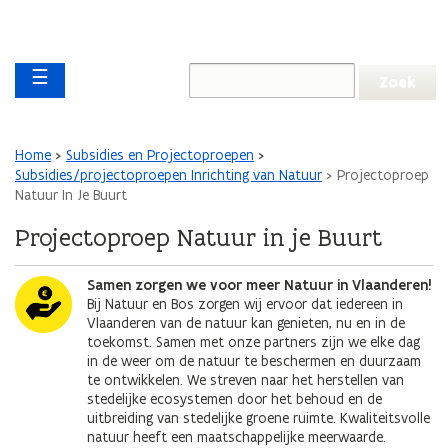
Overslaan en naar de inhoud gaan
Overslaan
Main navigation
en
☰
naar
de
algemene
inhoud
Kruimelpad
Home
Subsidies en Projectoproepen
gaan
Subsidies/projectoproepen Inrichting van Natuur
Projectoproep
Natuur In Je Buurt
Projectoproep Natuur in je Buurt
Afbeelding
Samen zorgen we voor meer Natuur in Vlaanderen!
Bij Natuur en Bos zorgen wij ervoor dat iedereen in
Vlaanderen van de natuur kan genieten, nu en in de
toekomst. Samen met onze partners zijn we elke dag
in de weer om de natuur te beschermen en duurzaam
te ontwikkelen. We streven naar het herstellen van
stedelijke ecosystemen door het behoud en de
uitbreiding van stedelijke groene ruimte. Kwaliteitsvolle
natuur heeft een maatschappelijke meerwaarde.